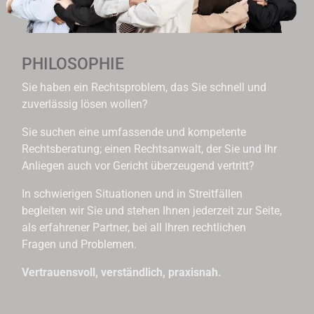
PHILOSOPHIE
Sie haben ein Rechtsproblem, das Sie schnell und
zuverlässig lösen wollen?
Sie suchen eine umfassende und kompetente
Rechtsberatung; einen Rechtsanwalt, der Sie und Ihr
Anliegen auch vor Gericht überzeugend vertritt?
In schwierigen Situationen und in Streitfällen
begleiten wir Sie und stehen Ihnen jederzeit zur Seite,
als erfahrener Partner, bei all Ihren rechtlichen
Fragen und Problemen.
Vertrauensvoll, verständlich, praxisnah.