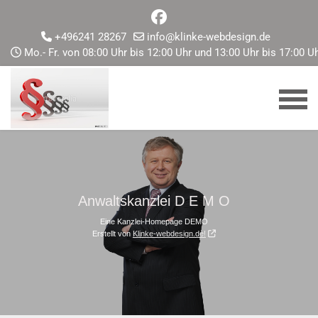
+496241 28267
info@klinke-webdesign.de
Mo.- Fr. von 08:00 Uhr bis 12:00 Uhr und 13:00 Uhr bis 17:00 U
Anwaltskanzlei D E M O
Eine Kanzlei-Homepage
DEMO
Erstellt von
Klinke-webdesign.de
!